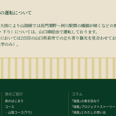
風」の運転について
での大雨により山陰線では長門粟野～阿川駅間の橋脚が傾くなどの被
上り・下り）については、山口線経由で運転しております。
においては2日目の山口県萩市での立ち寄り観光を見合わせておりま
見学のみ）。
旅のご紹介
コラム
旅のはじまり
「
瑞風
」
の美を訪ねて
コース
「
瑞風
」
プロジェクトストーリー
山陰コース(下り)
「
瑞風
」
とわたしの想い出