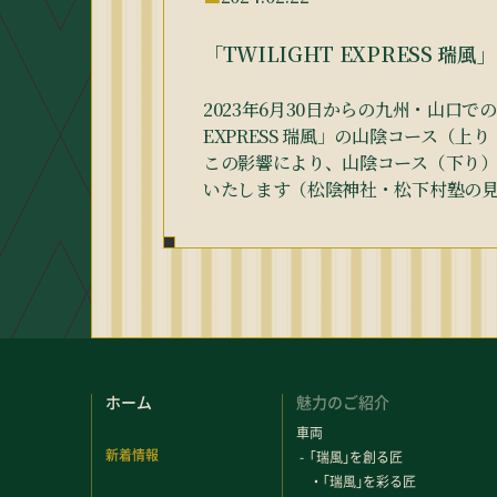
「TWILIGHT EXPRESS 瑞
2023年6月30日からの九州・山口
EXPRESS 瑞風」の山陰コース（
この影響により、山陰コース（下り）
いたします（松陰神社・松下村塾の
ホーム
魅力のご紹介
車両
新着情報
「
瑞風
」
を創る匠
・
「
瑞風
」
を彩る匠