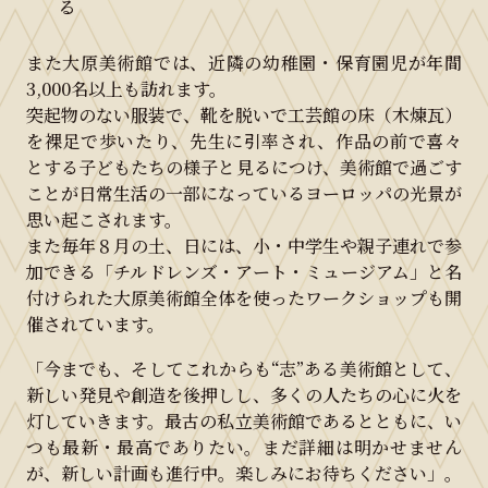
る
また大原美術館では、近隣の幼稚園・保育園児が年間
3,000名以上も訪れます。
突起物のない服装で、靴を脱いで工芸館の床（木煉瓦）
を裸足で歩いたり、先生に引率され、作品の前で喜々
とする子どもたちの様子と見るにつけ、美術館で過ごす
ことが日常生活の一部になっているヨーロッパの光景が
思い起こされます。
また毎年８月の土、日には、小・中学生や親子連れで参
加できる「チルドレンズ・アート・ミュージアム」と名
付けられた大原美術館全体を使ったワークショップも開
催されています。
「今までも、そしてこれからも“志”ある美術館として、
新しい発見や創造を後押しし、多くの人たちの心に火を
灯していきます。最古の私立美術館であるとともに、い
つも最新・最高でありたい。まだ詳細は明かせません
が、新しい計画も進行中。楽しみにお待ちください」。