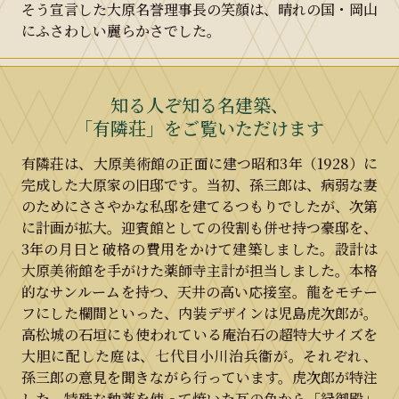
そう宣言した大原名誉理事長の笑顔は、晴れの国・岡山
にふさわしい麗らかさでした。
知る人ぞ知る名建築、
「有隣荘」をご覧いただけます
有隣荘は、大原美術館の正面に建つ昭和3年（1928）に
完成した大原家の旧邸です。当初、孫三郎は、病弱な妻
のためにささやかな私邸を建てるつもりでしたが、次第
に計画が拡大。迎賓館としての役割も併せ持つ豪邸を、
3年の月日と破格の費用をかけて建築しました。設計は
大原美術館を手がけた薬師寺主計が担当しました。本格
的なサンルームを持つ、天井の高い応接室。龍をモチー
フにした欄間といった、内装デザインは児島虎次郎が。
高松城の石垣にも使われている庵治石の超特大サイズを
大胆に配した庭は、七代目小川治兵衞が。それぞれ、
孫三郎の意見を聞きながら行っています。虎次郎が特注
した、特殊な釉薬を使って焼いた瓦の色から「緑御殿」