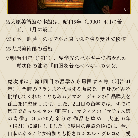
04
01
大原美術館の本館は、昭和5年（1930）4月に着
工、11月に竣工
02
モネ「睡蓮」のモデルと同じ株を譲り受けて移植
03
大原美術館の看板
04
明治44年（1911）、留学先のベルギーで描かれた
虎次郎の油彩『和服を着たベルギーの少女』
虎次郎は、第1回目の留学から帰国する際（明治41
年）、当時のフランスを代表する画家で、自身の作品を
批評してくれたこともあるアマン＝ジャンの作品購入を
孫三郎に懇願します。また、2回目の留学では、すでに
巨匠であったモネの『睡蓮』、マティスの『マティス嬢
の肖像』ほか20点余りの作品を集め、大正10年
（1921）に帰国しました。3度目の渡欧の際には、今、
日本にあることが奇跡とも称されるエル・グレコの『受