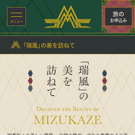
旅の
お申込み
「
瑞風
」
の美を訪ねて