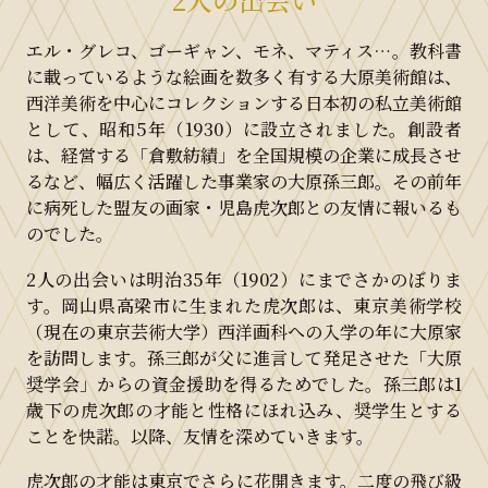
エル・グレコ、ゴーギャン、モネ、マティス…。教科書
に載っているような絵画を数多く有する大原美術館は、
西洋美術を中心にコレクションする日本初の私立美術館
として、昭和5年（1930）に設立されました。創設者
は、経営する「倉敷紡績」を全国規模の企業に成長させ
るなど、幅広く活躍した事業家の大原孫三郎。その前年
に病死した盟友の画家・児島虎次郎との友情に報いるも
のでした。
2人の出会いは明治35年（1902）にまでさかのぼりま
す。岡山県高梁市に生まれた虎次郎は、東京美術学校
（現在の東京芸術大学）西洋画科への入学の年に大原家
を訪問します。孫三郎が父に進言して発足させた「大原
奨学会」からの資金援助を得るためでした。孫三郎は1
歳下の虎次郎の才能と性格にほれ込み、奨学生とする
ことを快諾。以降、友情を深めていきます。
虎次郎の才能は東京でさらに花開きます。二度の飛び級