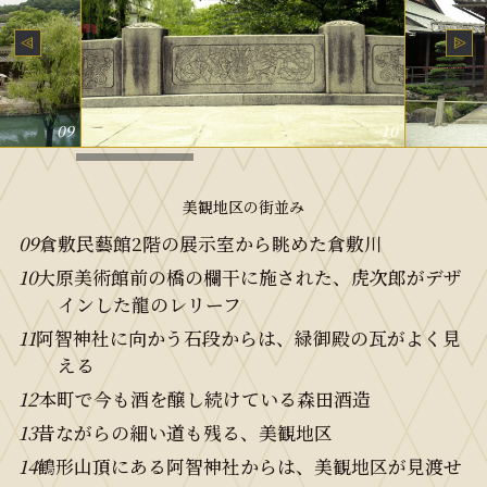
09
10
美観地区の街並み
09
倉敷民藝館2階の展示室から眺めた倉敷川
10
大原美術館前の橋の欄干に施された、虎次郎がデザ
インした龍のレリーフ
11
阿智神社に向かう石段からは、緑御殿の瓦がよく見
える
12
本町で今も酒を醸し続けている森田酒造
13
昔ながらの細い道も残る、美観地区
14
鶴形山頂にある阿智神社からは、美観地区が見渡せ