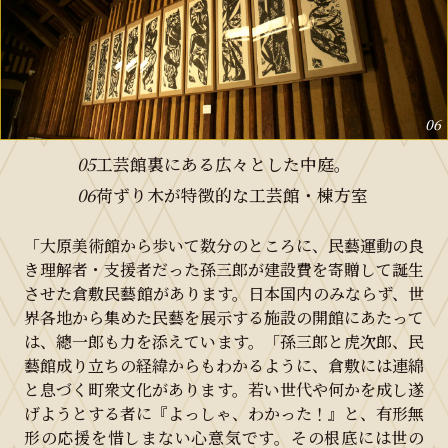
06
05
工芸館裏にある広々とした中庭。
06
荷ずり木が特徴的な工芸館・棟方室
「大原美術館から歩いて数分のところに、民藝運動の良
き理解者・支援者だった孫三郎が建設費を寄贈して誕生
させた倉敷民藝館があります。日本国内のみならず、世
界各地から集めた民藝を展示する施設の開館にあたって
は、總一郎も力を添えています。「孫三郎と虎次郎、民
藝館成り立ちの経緯からもわかるように、倉敷には連綿
と息づく町衆文化があります。若い世代や何かを成し遂
げようとする者に『よっしゃ、わかった！』と、有形無
形の応援を惜しまない心意気です。その根底には世の