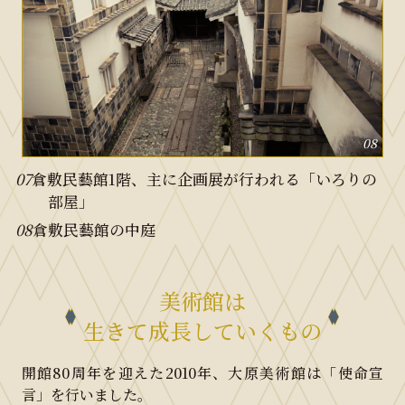
08
07
倉敷民藝館1階、主に企画展が行われる「いろりの
部屋」
08
倉敷民藝館の中庭
美術館は
生きて成長していくもの
開館80周年を迎えた2010年、大原美術館は「使命宣
言」を行いました。