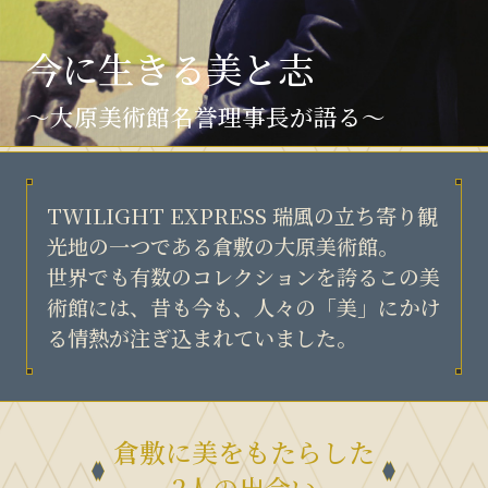
今に生きる美と志
〜大原美術館名誉理事長が語る〜
TWILIGHT EXPRESS 瑞風の立ち寄り観
光地の一つである
倉敷の大原美術館。
世界でも有数のコレクションを誇るこの美
術館には、
昔も今も、人々の「美」にかけ
る情熱が注ぎ込まれていました。
倉敷に美をもたらした
2人の出会い