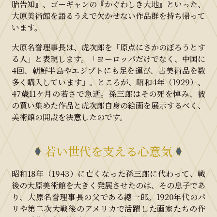
胎告知』、ゴーギャンの『かぐわしき大地』といった、
大原美術館を語るうえで欠かせない作品群を持ち帰って
います。
大原名誉理事長は、虎次郎を「原点にさかのぼろうとす
る人」と表現します。「ヨーロッパだけでなく、中国に
4回、朝鮮半島やエジプトにも足を運び、古美術品を数
多く購入しています」。ところが、昭和4年（1929）、
47歳11ケ月の若さで急逝。孫三郎はその死を悼み、彼
の買い集めた作品と虎次郎自身の絵画を展示するべく、
美術館の開設を決意したのです。
若い世代を支える心意気
昭和18年（1943）に亡くなった孫三郎に代わって、戦
後の大原美術館を大きく発展させたのは、その息子であ
り、大原名誉理事長の父である總一郎。1920年代のパ
リや第二次大戦後のアメリカで活躍した画家たちの作