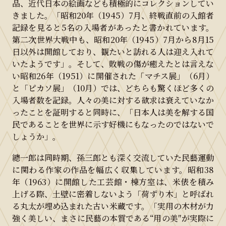
品、近代日本の絵画なども積極的にコレクションしてい
きました。「昭和20年（1945）7月、終戦直前の入館者
記録を見ると5名の入場者があったと書かれています。
第二次世界大戦中も、昭和20年（1945）7月から8月15
日以外は開館しており、観たいと訪れる人は迎え入れて
いたようです」。そして、敗戦の傷が癒えたとは言えな
い昭和26年（1951）に開催された「マチス展」（6月）
と「ピカソ展」（10月）では、どちらも驚くほど多くの
入場者数を記録。人々の美に対する欲求は衰えていなか
ったことを証明すると同時に、「日本人は美を解する国
民であることを世界に示す好機にもなったのではないで
しょうか」。
總一郎は同時期、孫三郎とも深く交流していた民藝運動
に関わる作家の作品を幅広く収集しています。昭和38
年（1963）に開館した工芸館・棟方室は、米俵を積み
上げる際、土壁に密着しないよう「荷ずり木」と呼ばれ
る丸太が埋め込まれた古い米蔵です。「実用の木材が力
強く美しい、まさに民藝の本質である“用の美″が実際に