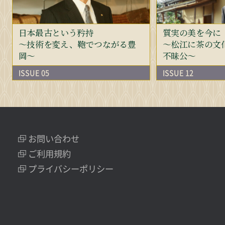
日本最古という矜持
質実の美を今に
～技術を変え、鞄でつながる豊
～松江に茶の文
岡～
不昧公～
ISSUE 05
ISSUE 12
お問い合わせ
ご利用規約
プライバシーポリシー