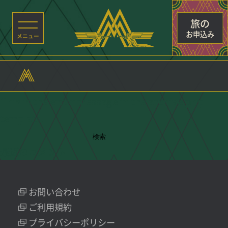
投稿者:
c301papl02
旅の
お申込み
投稿が見つかりません
Uh Oh. Something is missing. Try double
checking things.
This is the error message in the archive.php
template.
検
検索
索:
最近のコメント
お問い合わせ
ご利用規約
プライバシーポリシー